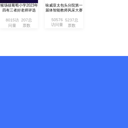
不限数量
分组设置
不限制投票活动创建数量，想做
可以设置不同选手分组
多久都可以。
名，分组投票。
活动案例
杨寨小
20