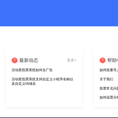
猴场镇葡萄小学2023年
咏威亚太包头分院第一
四有三者好老师评选
届体智能教师风采大赛
50576
8015访
207总
5237总
访问量
问量
票数
票数