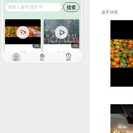
活
接
V
请
为
选