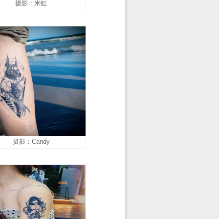
摄影：婷婷