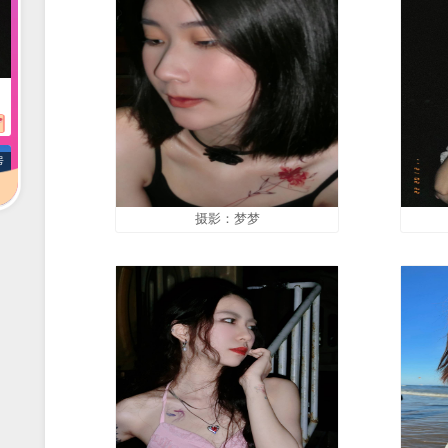
选手详情
摄影：梦梦