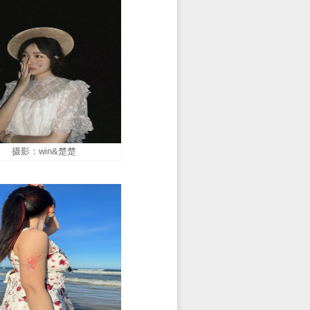
摄影：win&楚楚