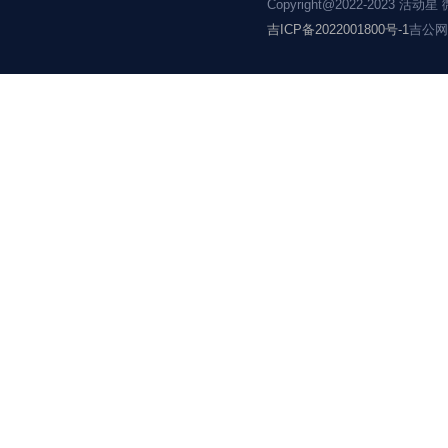
航天数字博物馆馆徽LOGO等你pick！
小桃IP&标
1680
13
11938
5001
Copyright@20
吉ICP备202200